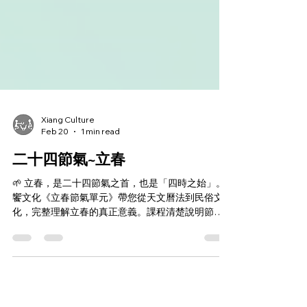
Xiang Culture
Feb 20
1 min read
二十四節氣~立春
🌱 立春，是二十四節氣之首，也是「四時之始」。
饗文化《立春節氣單元》帶您從天文曆法到民俗文
化，完整理解立春的真正意義。課程清楚說明節氣
制度三階段演變——從北斗月建、圭表測影的平氣
法，到《時憲曆》確立的定氣法，幫助學生理解節
氣屬於太陽曆系統，並解釋為何立春日期與農曆不
固定。 內容涵蓋《逸周書》三候物候觀察（東風解