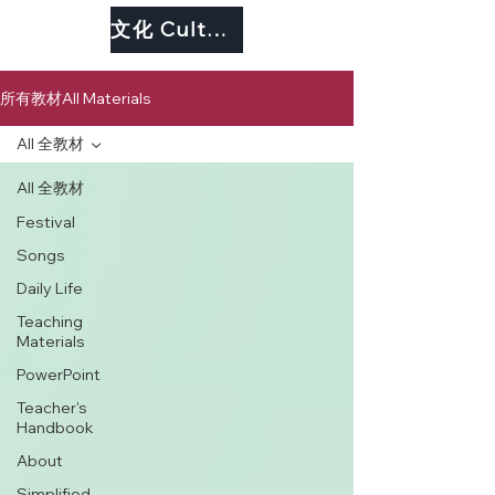
文化 Culture
所有教材All Materials
All 全教材
All 全教材
Festival
Songs
Daily Life
Teaching
Materials
PowerPoint
Teacher's
Handbook
About
Simplified