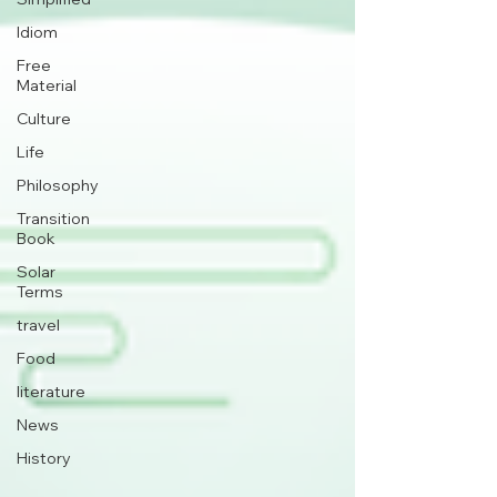
Idiom
Free
Material
Culture
Life
Philosophy
Transition
Book
Solar
Terms
travel
Food
literature
News
History