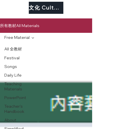
文化 Culture
所有教材All Materials
Free Material
All 全教材
Festival
Songs
Daily Life
Teaching
Materials
PowerPoint
Teacher's
Handbook
About
Simplified