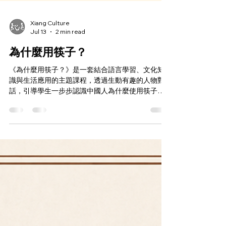
Xiang Culture
Jul 13
2 min read
為什麼用筷子？
《為什麼用筷子？》是一套結合語言學習、文化知
識與生活應用的主題課程，透過生動有趣的人物對
話，引導學生一步步認識中國人為什麼使用筷子、
如何正確使用筷子，以及餐桌上不可不知道的禮
儀。 課程從孩子最常提出的問題開始： 「為什麼要
用筷子？」 「為什麼不用刀叉？」 「為什麼不能把
筷子插在飯上？」 學生在一問一答的過程中，自然
學會 「為什麼……？」 「因為……」 「原
來……」等高頻句型， 不只是背誦語法，而是真正
理解並運用在日常對話中。 生詞內容涵蓋筷子、公