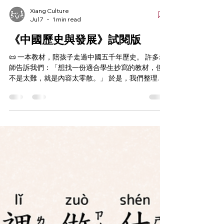
Xiang Culture
Jul 7
1 min read
《中國歷史與發展》試閱版
📜 一本教材，陪孩子走過中國五千年歷史。 許多老
師告訴我們：「想找一份適合學生抄寫的教材，但
不是太難，就是內容太零散。」 於是，我們整理了
一套完整教材—— ✨《中國歷史與發展》 《中國歷
史與發展》這不是一本厚重的歷史課本。 而是一套
專為中文學習者設計的歷史抄寫教材。 ✨ 四種版
本：正注拼、簡拼、正體、簡體 ✨ 全書40課 ✨ 每課
約150～180字 ✨ 朝代依時間排序 ✨ 年代＋人物＋
關鍵詞一次整理 內容涵蓋： 🏺 夏商周 ⚔️ 春秋戰國
🏯 秦漢 🎎 魏晉南北朝 🚢 隋唐 📖 宋元 👑 明清 🌏 近