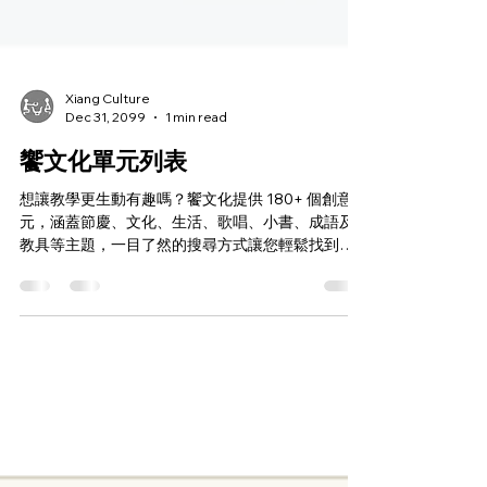
Xiang Culture
Dec 31, 2099
1 min read
饗文化單元列表
想讓教學更生動有趣嗎？饗文化提供 180+ 個創意單
元，涵蓋節慶、文化、生活、歌唱、小書、成語及
教具等主題，一目了然的搜尋方式讓您輕鬆找到適
合資源！ 不僅適合課堂，也可作額外教材或活動素
材，增添亮點！內容每週更新，創意無限，開啟教
學新視野！饗文化，讓教學充滿創意與樂趣！