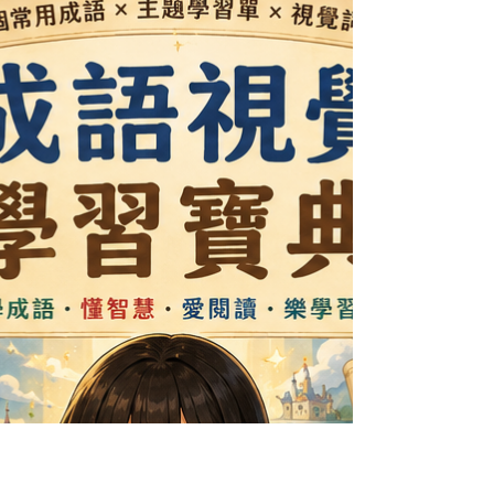
「學校」為主題，透過老師與學生的真實對話，讓
孩子自然學會： ✅ 在＋地點（大明在操場。） ✅ 正
在＋動作（文心正在看書。） ✅ 正在＋地點＋動作
（美美正在音樂教室彈鋼琴。） 課程內容涵蓋校園
最常見的場所，包括教室、操場、圖書館、音樂教
室、美術教室、電腦教室、自然教室、體育館、游
泳池、餐廳、保健室、花圃、停車場等，並搭配各
地點最常使用的動作詞彙，讓學生能快速建立「看
到地點，就會說活動」的語言連結，大幅提升口說
與造句能力。 除了完整課文、生詞、語法與練習
外，本單元依然提供饗文化一貫的完整教材版本，
包括繁體版、簡體版、注音版、拼音版，方便依照
不同班級需求彈性使用。 ✨ 本單元還特別附贈： 📌
可直接列印的「學校位置海報」，適合教室佈置、
地點配對、角色扮演與口語練習。 📌 專屬 AI 教學工
具，只要輸入教材內容，就能快速生成對話、遊
戲、閱讀理解、口說活動、分級練習與課堂延伸任
務，大幅減少備課時間，讓每一堂課都能有不同玩
法。 無論是一對一教學、小班課、海外中文班、僑
校或國際學校，都能輕鬆運用這套教材！