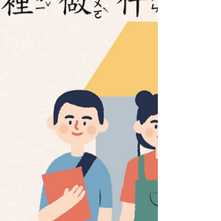
代中國 🏝 臺灣近代發展 除了歷史課文之外，還附
有： ✓ 中國歷代朝代時間線 ✓ 中國與臺灣歷史大事
年表 ✓ 教師使用建議 這本教材不只是讓學生練字，
更希望孩子在一課一課的閱讀與抄寫中，慢慢建立
歷史的脈絡與思考能力。 學中文，也能學歷史；練
書寫，也能累積知識。