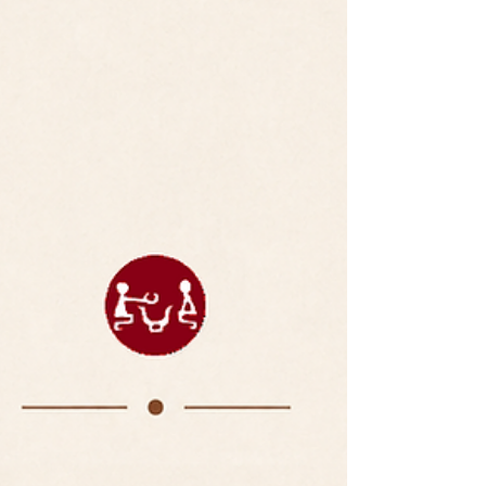
筷、刀叉、方便、衛生、文化、禮貌、祭拜、祖
先、不吉利等實用詞彙，搭配大量生活化例句，幫
助學生建立完整的語言能力。 同時，教材更收錄了
簡單易學的「筷子使用方法」順口溜，讓孩子一邊
念、一邊練習，降低學習難度，提升學習樂趣。 教
材提供繁體、簡體、注音、拼音等多種版本，方便
不同程度、不同地區的學生使用，無論是海外中文
學校、僑校、國際學校，或一對一、小班教學，都
能靈活搭配課程安排。