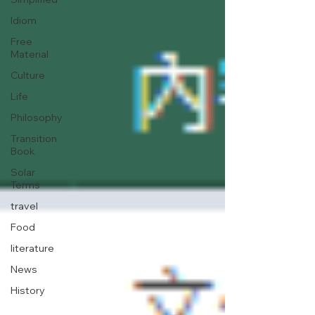
Idiom
Free
Material
Culture
Life
Philosophy
Transition
Book
Solar
Terms
travel
Food
literature
News
History