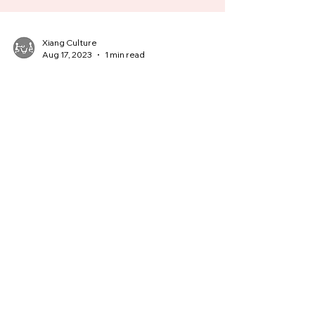
Xiang Culture
Aug 17, 2023
1 min read
歌曲：聽媽媽的話
繼阿亮的饒舌歌子曰後，饗文化應媽媽們的要求，
來一首周杰倫的「聽媽媽的話」！ 這一首歌在主歌
部分或許不太好學，但是副歌的部分卻是可以讓學
生們朗朗上口的！ 學生們學會副歌後唱給懂中文的
媽媽們，可是會讓媽媽們感動落淚的！