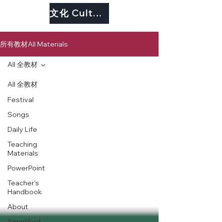
文化 Culture
所有教材All Materials
All 全教材
All 全教材
Festival
Songs
Daily Life
Teaching
Materials
PowerPoint
Teacher's
Handbook
About
Simplified