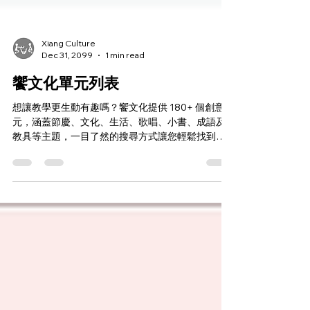
Xiang Culture
Dec 31, 2099
1 min read
饗文化單元列表
想讓教學更生動有趣嗎？饗文化提供 180+ 個創意單
元，涵蓋節慶、文化、生活、歌唱、小書、成語及
教具等主題，一目了然的搜尋方式讓您輕鬆找到適
合資源！ 不僅適合課堂，也可作額外教材或活動素
材，增添亮點！內容每週更新，創意無限，開啟教
學新視野！饗文化，讓教學充滿創意與樂趣！