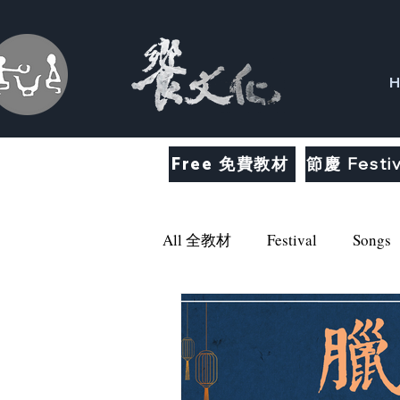
H
Free 免費教材
節慶 Festiv
All 全教材
Festival
Songs
About
Simplified
Idi
Solar Terms
travel
Fo