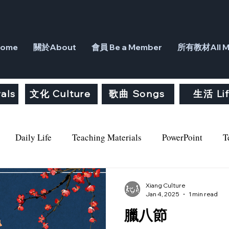
ome
關於About
會員 Be a Member
所有教材All Ma
als
文化 Culture
歌曲 Songs
生活 Li
Daily Life
Teaching Materials
PowerPoint
T
om
Free Material
Culture
Life
Philosophy
Xiang Culture
Jan 4, 2025
1 min read
臘八節
od
literature
News
History