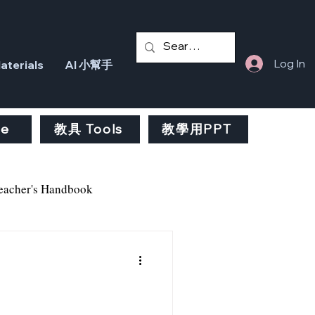
Log In
terials
AI 小幫手
fe
教具 Tools
教學用PPT
eacher's Handbook
Transition Book