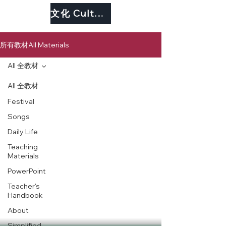
文化 Culture
所有教材All Materials
All 全教材
All 全教材
Festival
Songs
Daily Life
Teaching
Materials
PowerPoint
Teacher's
Handbook
About
Simplified