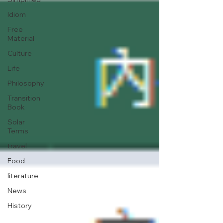
Idiom
Free
Material
Culture
Life
Philosophy
Transition
Book
Solar
Terms
travel
Food
literature
News
History