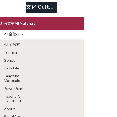
文化 Culture
所有教材All Materials
All 全教材
All 全教材
Festival
Songs
Daily Life
Teaching
Materials
PowerPoint
Teacher's
Handbook
About
Simplified