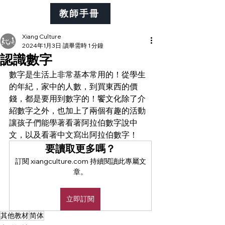
教師手冊
Xiang Culture
2024年1月3日
讀畢需時 1 分鐘
認識數字
數字是生活上非常基本常用的！從學生
的年紀，家中的人數，到買東西的價
錢，都是要用到數字的！饗文化除了介
紹數字之外，也加上了兩個有趣的活動
讓孩子們能學著看著阿拉伯數字說中
文，以及看著中文寫出阿拉伯數字！
要讀取更多嗎？
訂閱 xiangculture.com 持續閱讀此專屬文
章。
立即訂閱
其他教材
简体