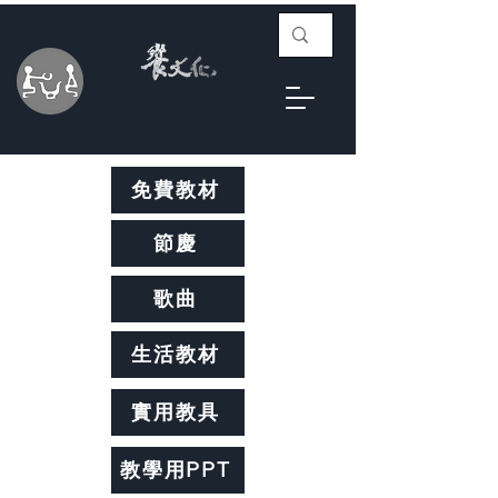
免費教材
節慶
歌曲
生活教材
實用教具
教學用PPT