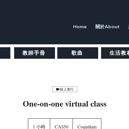
Home
關於About
教師手冊
歌曲
生活教
線上進行
One-on-one virtual class
50
加
1 小時
1
CA$50
Coquitlam
幣