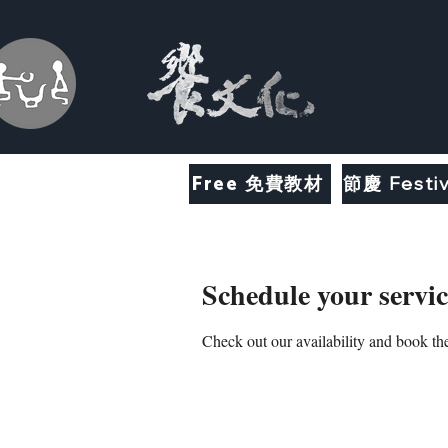
Free 免費教材
節慶 Festiv
Schedule your servic
Check out our availability and book the