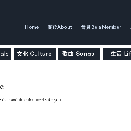
Home
關於About
會員 Be a Member
als
文化 Culture
歌曲 Songs
生活 Li
e
 date and time that works for you