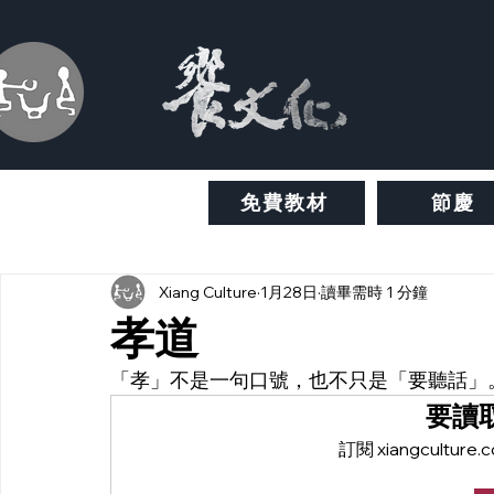
免費教材
節慶
Xiang Culture
1月28日
讀畢需時 1 分鐘
孝道
「孝」不是一句口號，也不只是「要聽話」
要讀
訂閱 xiangcult