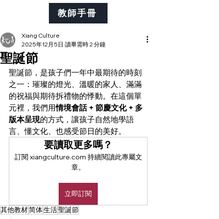
教師手冊
Xiang Culture
2025年12月5日
讀畢需時 2 分鐘
聖誕節
聖誕節，是孩子們一年中最期待的時刻
之一：璀璨的燈光、溫暖的家人、滿滿
的祝福與期待拆禮物的悸動。在這個單
元裡，我們用
情境會話 + 節慶文化 + 多
版本呈現
的方式，讓孩子自然地學語
言、懂文化、也感受節日的美好。
要讀取更多嗎？
訂閱 xiangculture.com 持續閱讀此專屬文
章。
立即訂閱
其他教材
简体
生活
聖誕節