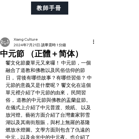
教師手冊
Xiang Culture
2024年7月21日
讀畢需時 1 分鐘
中元節 （正體＋简体）
饗文化節慶單元又來囉！ 中元節，一個
融合了道教和佛教以及民俗信仰的節
日， 背後有哪些故事？有哪些習俗？ 中
元節的意義又是什麼呢？ 饗文化在這個
單元裡介紹了中元節的由來， 民間習
俗， 道教的中元節與佛教的盂蘭盆節。
在儀式上介紹了中元普渡、燒紙、 以及
放河燈。藝術方面介紹了台灣畫家郭雪
湖以及其南街殷賑，與村上無羅的基隆
燃放水燈圖。文學方面則包含了仇遠的
中元，以及余光中的中元夜。也介紹了