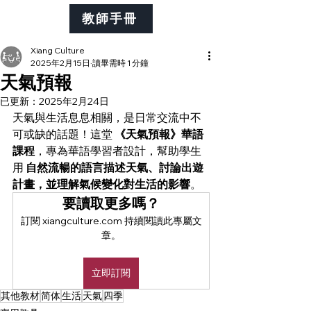
教師手冊
Xiang Culture
2025年2月15日
讀畢需時 1 分鐘
天氣預報
已更新：
2025年2月24日
天氣與生活息息相關，是日常交流中不
可或缺的話題！這堂 
《天氣預報》華語
課程
，專為華語學習者設計，幫助學生
用 
自然流暢的語言描述天氣、討論出遊
計畫，並理解氣候變化對生活的影響
。
要讀取更多嗎？
訂閱 xiangculture.com 持續閱讀此專屬文
章。
立即訂閱
其他教材
简体
生活
天氣
四季