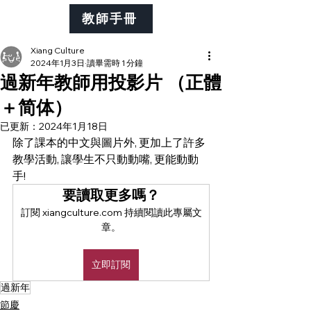
教師手冊
Xiang Culture
2024年1月3日
讀畢需時 1 分鐘
過新年教師用投影片 （正體
＋简体）
已更新：
2024年1月18日
除了課本的中文與圖片外, 更加上了許多
教學活動, 讓學生不只動動嘴, 更能動動
手! 
要讀取更多嗎？
訂閱 xiangculture.com 持續閱讀此專屬文
章。
立即訂閱
過新年
節慶