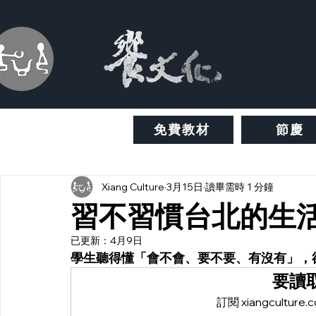
免費教材
節慶
Xiang Culture
3月15日
讀畢需時 1 分鐘
習不習慣台北的生
已更新：
4月9日
學生聽得懂「會不會、要不要、有沒有」，
要讀
訂閱 xiangcult