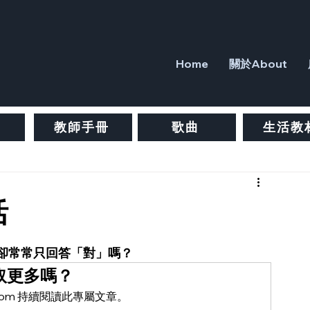
Home
關於About
教師手冊
歌曲
生活教
活
卻常常只回答「對」嗎？
取更多嗎？
ure.com 持續閱讀此專屬文章。