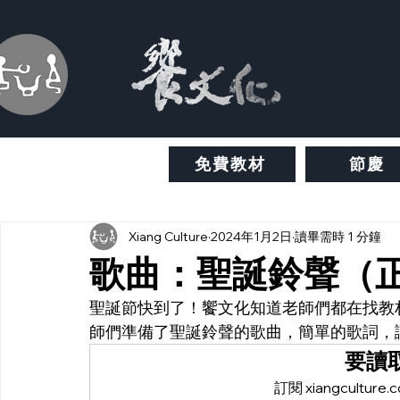
免費教材
節慶
Xiang Culture
2024年1月2日
讀畢需時 1 分鐘
歌曲：聖誕鈴聲（
聖誕節快到了！饗文化知道老師們都在找教
師們準備了聖誕鈴聲的歌曲，簡單的歌詞，
要讀
訂閱 xiangcult