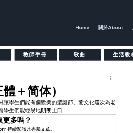
Home
關於About
教師手冊
歌曲
生活教
正體＋简体）
材讓學生們能有個歡樂的聖誕節。饗文化這次為老
讓學生們能輕易地朗朗上口！
取更多嗎？
ure.com 持續閱讀此專屬文章。