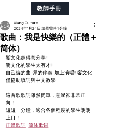
教師手冊
Xiang Culture
2024年1月24日
讀畢需時 1 分鐘
歌曲：我是快樂的（正體＋
简体）
饗文化超得意分享!!
饗文化的學生太有才!!
自己編的曲, 彈的伴奏, 加上演唱!! 饗文化
僅協助填詞與中文教學
這首歌歌詞雖然簡單，意涵卻非常正
向！
短短一分鐘，適合各個程度的學生朗朗
上口！
正體歌詞
简体歌词