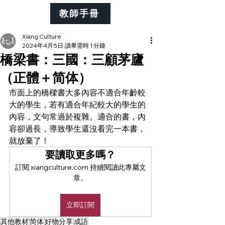
教師手冊
Xiang Culture
2024年4月5日
讀畢需時 1 分鐘
橋梁書：三國：三顧茅廬
（正體＋简体）
市面上的橋樑書大多內容不適合年齡較
大的學生，若有適合年紀較大的學生的
內容，文句常過於複雜。適合的書，內
容卻過長，導致學生還沒看完一本書，
就放棄了！
要讀取更多嗎？
訂閱 xiangculture.com 持續閱讀此專屬文
章。
立即訂閱
其他教材
简体
好物分享
成語