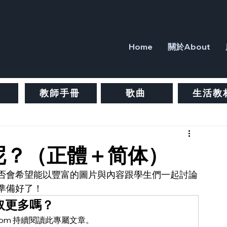
Home
關於About
教師手冊
歌曲
生活教
呢？（正體＋简体）
否會希望能以豐富的圖片與內容跟學生們一起討論
準備好了！
取更多嗎？
ure.com 持續閱讀此專屬文章。