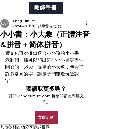
教師手冊
Xiang Culture
2024年10月3日
讀畢需時 1 分鐘
小小書：小大象（正體注音
&拼音＋简体拼音）
饗文化再次推出適合小小孩的小小書！
老師們一樣可以印出這些小小書讓學生
開心的一起念！簡單的小大象
，包含了
許多常見的字，讓孩子們能邊玩邊認
字！　
要讀取更多嗎？
訂閱 xiangculture.com 持續閱讀此專屬文
章。
立即訂閱
其他教材
好物分享
我的世界