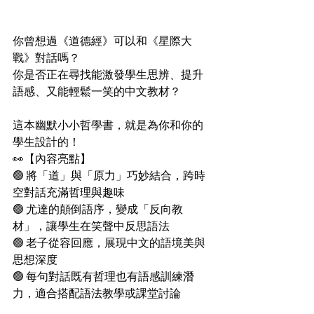
你曾想過《道德經》可以和《星際大
戰》對話嗎？
你是否正在尋找能激發學生思辨、提升
語感、又能輕鬆一笑的中文教材？
這本幽默小小哲學書，就是為你和你的
學生設計的！
👀【內容亮點】
🟢 將「道」與「原力」巧妙結合，跨時
空對話充滿哲理與趣味
🟢 尤達的顛倒語序，變成「反向教
材」，讓學生在笑聲中反思語法
🟢 老子從容回應，展現中文的語境美與
思想深度
🟢 每句對話既有哲理也有語感訓練潛
力，適合搭配語法教學或課堂討論