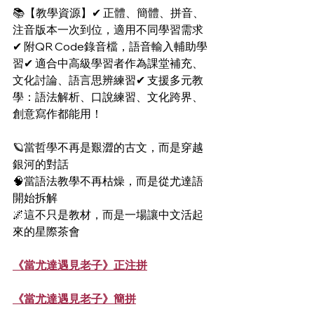
📚【教學資源】✔ 正體、簡體、拼音、
注音版本一次到位，適用不同學習需求
✔ 附QR Code錄音檔，語音輸入輔助學
習✔ 適合中高級學習者作為課堂補充、
文化討論、語言思辨練習✔ 支援多元教
學：語法解析、口說練習、文化跨界、
創意寫作都能用！
🪐當哲學不再是艱澀的古文，而是穿越
銀河的對話
🧠當語法教學不再枯燥，而是從尤達語
開始拆解
🌌這不只是教材，而是一場讓中文活起
來的星際茶會
《當尤達遇見老子》正注拼
《當尤達遇見老子》簡拼