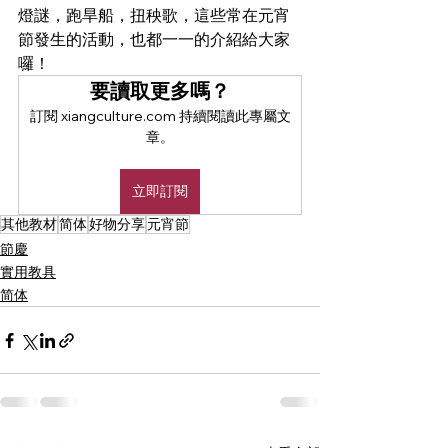
燈謎，跑旱船，扭秧歌，這些常在元宵
節發生的活動，也都一一的介紹給大家
囉！　
要讀取更多嗎？
訂閱 xiangculture.com 持續閱讀此專屬文
章。
立即訂閱
其他教材
简体
好物分享
元宵節
節慶
實用教具
简体