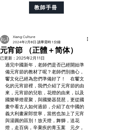
教師手冊
Xiang Culture
2024年2月8日
讀畢需時 1 分鐘
元宵節 （正體＋简体）
已更新：
2025年2月11日
過完中國新年，老師們是否已經開始準
備元宵節的教材了呢？老師們別擔心，
饗文化已經為您們準備好了！　在饗文
化的元宵節裡，我們介紹了元宵節的由
來，元宵節的兒歌，花燈的由來，以及
國樂華燈星聚，與國樂器琵琶，更從國
畫中看古人如何過節，介紹了在中國的
義大利畫家郎世寧，當然也加上了元宵
與湯圓的區別！放天燈，舞獅，送花
燈，走百病，辛棄疾的青玉案　元夕，