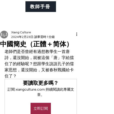
教師手冊
Xiang Culture
2024年2月23日
讀畢需時 1 分鐘
中國簡史（正體＋简体）
老師們是否曾經有過想教學生一首唐
詩，還沒開始，就被這個「唐」字給擋
住了的經驗呢？想跟學生說說孔子的儒
家思想，還沒開始，又被春秋戰國給卡
住了？
要讀取更多嗎？
訂閱 xiangculture.com 持續閱讀此專屬文
章。
立即訂閱