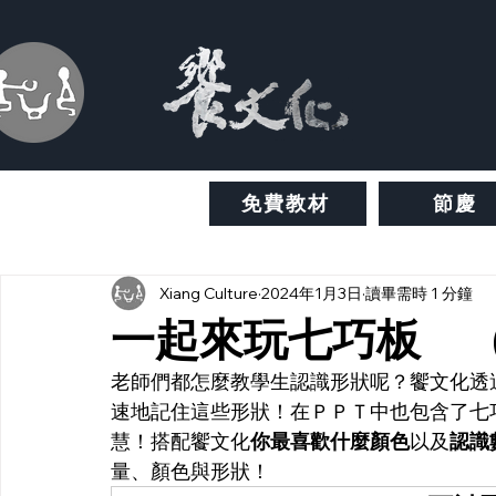
免費教材
節慶
Xiang Culture
2024年1月3日
讀畢需時 1 分鐘
一起來玩七巧板 
老師們都怎麼教學生認識形狀呢？饗文化透
速地記住這些形狀！在ＰＰＴ中也包含了七
慧！搭配饗文化
你最喜歡什麼顏色
以及
認識
量、顏色與形狀！