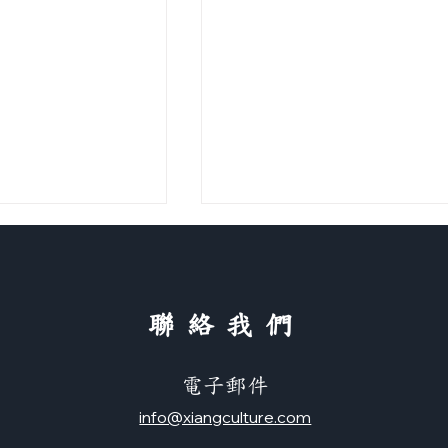
​聯絡我們
電子郵件
標點符號怎麼用？（正體＆
info@xiangculture.com
体）