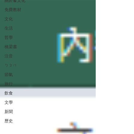
關於饗文化
免費教材
文化
生活
哲學
橋梁書
注音
ㄅㄆㄇ
節氣
旅行
飲食
文學
新聞
歷史