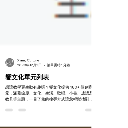
Xiang Culture
2099年12月3日
讀畢需時 1 分鐘
饗文化單元列表
想讓教學更生動有趣嗎？饗文化提供 180+ 個創意單
元，涵蓋節慶、文化、生活、歌唱、小書、成語及
教具等主題，一目了然的搜尋方式讓您輕鬆找到適
合資源！ 不僅適合課堂，也可作額外教材或活動素
材，增添亮點！內容每週更新，創意無限，開啟教
學新視野！饗文化，讓教學充滿創意與樂趣！