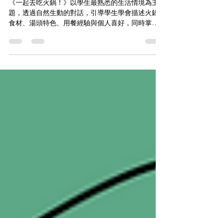
吃火鍋
《一起去吃火鍋！》以學生最熟悉的生活情境為主
題，透過自然生動的對話，引導學生學會描述火鍋
食材、湯頭特色、用餐經驗與個人喜好，同時掌握
HSK3 常用句型，讓語法真正融入日常生活。 本單
元收錄大量實用詞彙，包括各種火鍋餐具、醬料、
湯底、肉類、海鮮、蔬菜、火鍋料與麵食，例如昆
布湯、麻辣湯、番茄湯、牛肉片、魚丸、蛋餃、豆
腐、金針菇、烏龍麵等，學生不但能認識中華飲食
文化，也能自在地用中文點餐、介紹食物、分享用
餐心得。 語法設計更貼近日常對話，完整練習「A
不A」問句、「V＋了」完成式、「A和B都……」
以及「沒有＋名詞」等高頻句型，例如「麻辣湯好
不好吃？」「我們吃了火鍋。」「豬肉片和牛肉片
都很好吃。」「我沒有湯匙。」學生能透過大量情
境練習，自然建立聽、說、讀、寫能力。 教材除了
提供繁體中文、簡體中文、注音版、拼音版等多種
版本之外，更貼心附贈可直接列印的大尺寸「火鍋
食材與餐具海報」，適合作為教室佈置、配對活