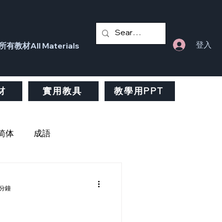
登入
所有教材All Materials
材
實用教具
教學用PPT
简体
成語
節氣
旅行
 分鐘