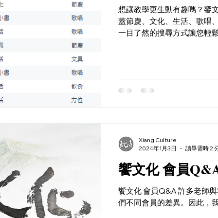
想讓教學更生動有趣嗎？饗文化
蓋節慶、文化、生活、歌唱
一目了然的搜尋方式讓您輕鬆
堂，也可作額外教材或活動
新，創意無限，開啟教學新
意與樂趣！
Xiang Culture
2024年1月3日
讀畢需時 2 
饗文化 會員Q&
饗文化 會員Q&A 許多老
們不同會員的差異。因此，