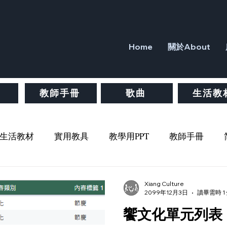
Home
關於About
教師手冊
歌曲
生活教
生活教材
實用教具
教學用PPT
教師手冊
文化
生活
哲學
橋梁書
注音
ㄅㄆㄇ
Xiang Culture
2099年12月3日
讀畢需時 1
饗文化單元列表
歷史