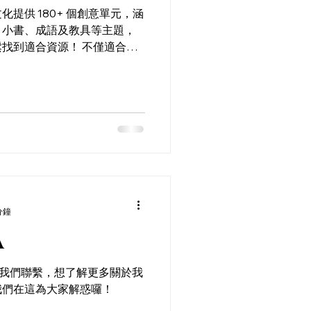
提供 180+ 個創意單元，涵
、小書、成語及教具等主題，
找到適合資源！ 不僅適合課
素材，增添亮點！內容每週更
視野！饗文化，讓教學充滿創
分鐘
A
師與我們聯繫，想了解更多關於我
我們在這為大家解惑囉！