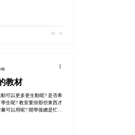
分鐘
的教材
動可以更多更生動呢? 是否希
要掛那些東西才
彙可以用呢? 開學後總是忙得
的簡報呢？ 除了中文之外，
文化在，您再也不用當個備課