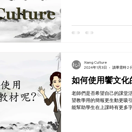
Xiang Culture
2024年1月3日
讀畢需時 2 
如何使用饗文化
老師們是否希望自己的課堂活
望教學用的簡報更生動更吸引學生呢? 教室
能幫助學生在上課時有更多字
不可開交，哪有時間製作更多
中華文化該怎麼教呢？ 有饗
漢了!