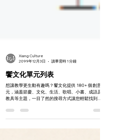
Xiang Culture
2099年12月3日
讀畢需時 1 分鐘
饗文化單元列表
想讓教學更生動有趣嗎？饗文化提供 180+ 個創意單
元，涵蓋節慶、文化、生活、歌唱、小書、成語及
教具等主題，一目了然的搜尋方式讓您輕鬆找到適
合資源！ 不僅適合課堂，也可作額外教材或活動素
材，增添亮點！內容每週更新，創意無限，開啟教
學新視野！饗文化，讓教學充滿創意與樂趣！