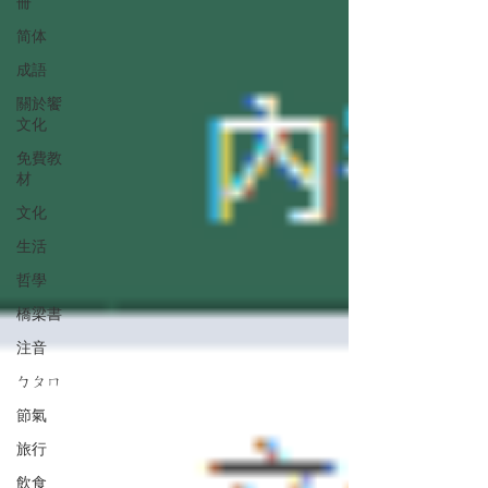
冊
简体
成語
關於饗
文化
免費教
材
文化
生活
哲學
橋梁書
注音
ㄅㄆㄇ
節氣
旅行
飲食