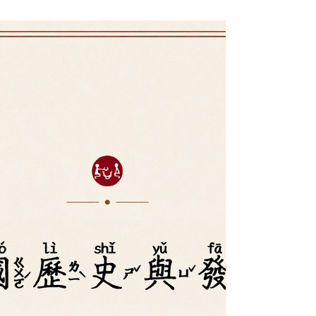
不是太難，就是內容太零散。」 於是，我們整理了
一套完整教材—— ✨《中國歷史與發展》 《中國歷
史與發展》這不是一本厚重的歷史課本。 而是一套
專為中文學習者設計的歷史抄寫教材。 ✨ 四種版
本：正注拼、簡拼、正體、簡體 ✨ 全書40課 ✨ 每課
約150～180字 ✨ 朝代依時間排序 ✨ 年代＋人物＋
關鍵詞一次整理 內容涵蓋： 🏺 夏商周 ⚔️ 春秋戰國
🏯 秦漢 🎎 魏晉南北朝 🚢 隋唐 📖 宋元 👑 明清 🌏 近
代中國 🏝 臺灣近代發展 除了歷史課文之外，還附
有： ✓ 中國歷代朝代時間線 ✓ 中國與臺灣歷史大事
年表 ✓ 教師使用建議 這本教材不只是讓學生練字，
更希望孩子在一課一課的閱讀與抄寫中，慢慢建立
歷史的脈絡與思考能力。 學中文，也能學歷史；練
書寫，也能累積知識。