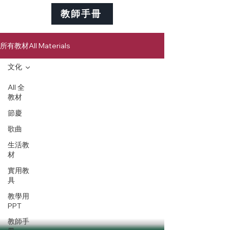
教師手冊
所有教材All Materials
文化
All 全
教材
節慶
歌曲
生活教
材
實用教
具
教學用
PPT
教師手