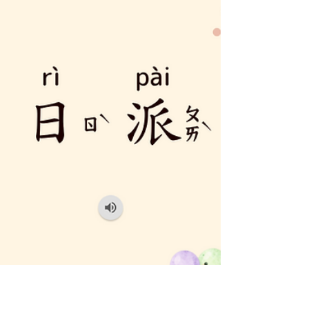
本：正注拼、簡拼、正體、簡體 ✨ 全書40課 ✨ 每課
約150～180字 ✨ 朝代依時間排序 ✨ 年代＋人物＋
關鍵詞一次整理 內容涵蓋： 🏺 夏商周 ⚔️ 春秋戰國
🏯 秦漢 🎎 魏晉南北朝 🚢 隋唐 📖 宋元 👑 明清 🌏 近
代中國 🏝 臺灣近代發展 除了歷史課文之外，還附
有： ✓ 中國歷代朝代時間線 ✓ 中國與臺灣歷史大事
年表 ✓ 教師使用建議 這本教材不只是讓學生練字，
更希望孩子在一課一課的閱讀與抄寫中，慢慢建立
歷史的脈絡與思考能力。 學中文，也能學歷史；練
書寫，也能累積知識。