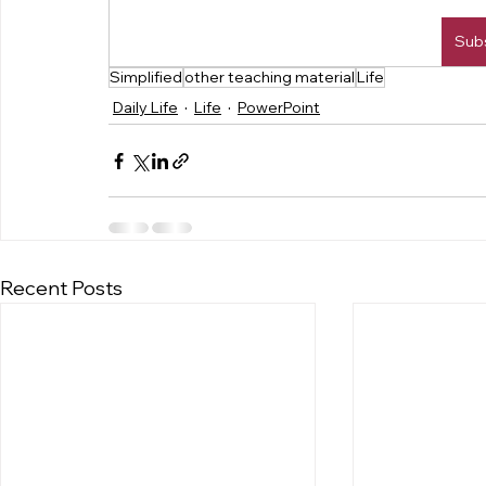
Sub
Simplified
other teaching material
Life
Daily Life
Life
PowerPoint
Recent Posts