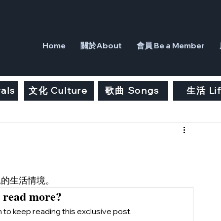
Home
關於About
會員 Be a Member
als
文化 Culture
歌曲 Songs
生活 Li
見的生活情境。
 read more?
to keep reading this exclusive post.