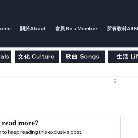
ome
關於About
會員 Be a Member
所有教材All Ma
als
文化 Culture
歌曲 Songs
生活 Li
 read more?
to keep reading this exclusive post.