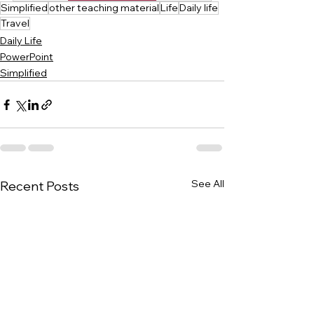
Simplified
other teaching material
Life
Daily life
Travel
Daily Life
PowerPoint
Simplified
See All
Recent Posts