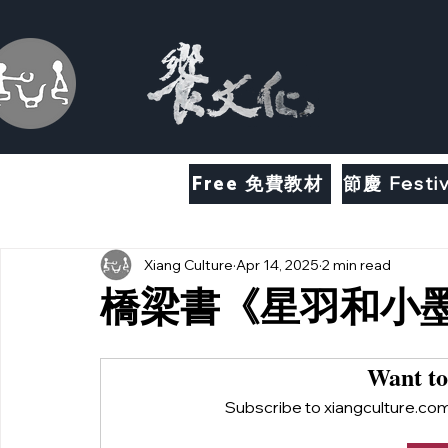
Free 免費教材
節慶 Festiv
Xiang Culture
Apr 14, 2025
2 min read
橋梁書《星羽和小墨
Want to
Subscribe to xiangculture.com 