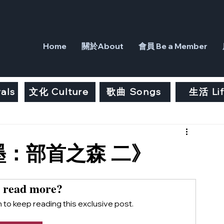
Home
關於About
會員 Be a Member
als
文化 Culture
歌曲 Songs
生活 Li
：部首之森 二》
 read more?
to keep reading this exclusive post.