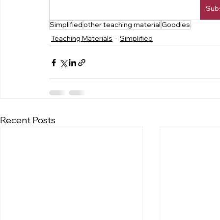
Sub
Simplified
other teaching material
Goodies
Teaching Materials
Simplified
Recent Posts