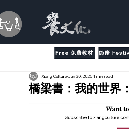
Free 免費教材
節慶 Festiv
Xiang Culture
Jun 30, 2025
1 min read
橋梁書：我的世界
Want to
Subscribe to xiangculture.com 