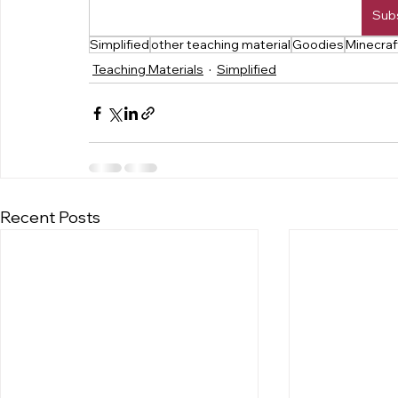
Sub
Simplified
other teaching material
Goodies
Minecraf
Teaching Materials
Simplified
Recent Posts