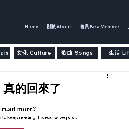
Home
關於About
會員 Be a Member
als
文化 Culture
歌曲 Songs
生活 Li
：真的回來了
 read more?
to keep reading this exclusive post.