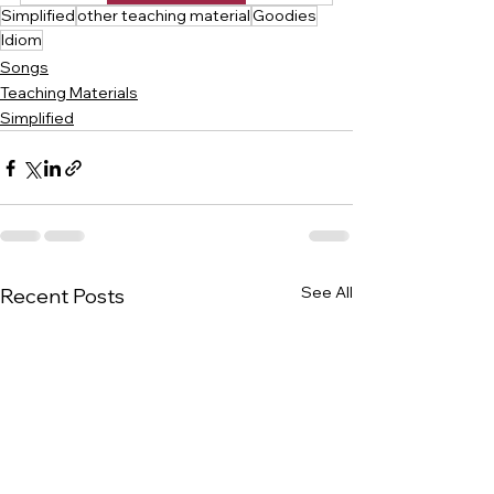
Simplified
other teaching material
Goodies
Idiom
Songs
Teaching Materials
Simplified
See All
Recent Posts