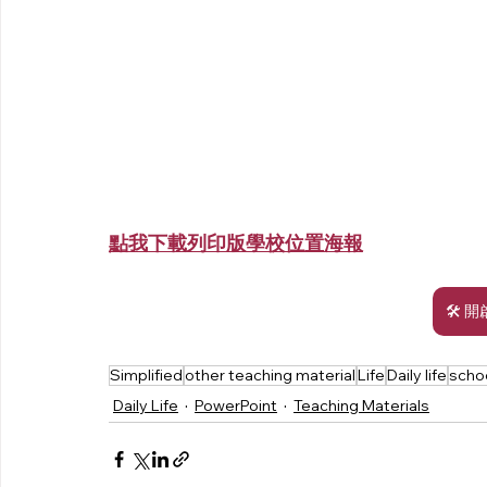
點我下載列印版學校位置海報
🛠 開
Simplified
other teaching material
Life
Daily life
scho
Daily Life
PowerPoint
Teaching Materials