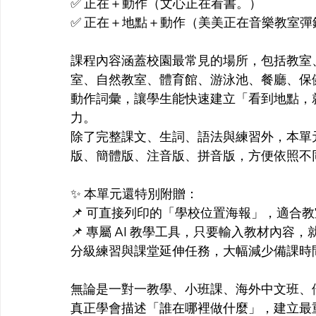
✅ 正在＋動作（文心正在看書。）
✅ 正在＋地點＋動作（美美正在音樂教室彈
課程內容涵蓋校園最常見的場所，包括教室
室、自然教室、體育館、游泳池、餐廳、保
動作詞彙，讓學生能快速建立「看到地點，
力。
除了完整課文、生詞、語法與練習外，本單
版、簡體版、注音版、拼音版，方便依照不
✨ 本單元還特別附贈：
📌 可直接列印的「學校位置海報」，適合
📌 專屬 AI 教學工具，只要輸入教材內
分級練習與課堂延伸任務，大幅減少備課時
無論是一對一教學、小班課、海外中文班、
真正學會描述「誰在哪裡做什麼」，建立最