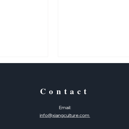
Contact
二十四節氣~立春
Email:
info@xiangculture.com