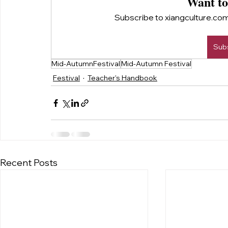
Want to
Subscribe to xiangculture.com 
Sub
Mid-AutumnFestival
Mid-Autumn Festival
Festival
Teacher's Handbook
Recent Posts