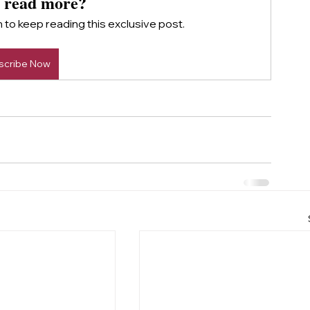
 read more?
to keep reading this exclusive post.
scribe Now