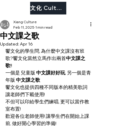
文化 Culture
Xiang Culture
Feb 11, 2025
1 min read
中文課之歌
Updated:
Apr 16
饗文化的學生問, 為什麼中文課沒有班
歌?饗文化當然立馬作出兩首
中文課之
歌
!! 
一個是 兒童版
 中文課好好玩
, 另一個是青
年版 
中文課之歌
饗文化也提供四種不同版本的精美歌詞
讓老師們下載使用! 
不但可以印給學生們練唱, 更可以當作教
室布置! 
歡迎各位老師使用! 讓學生們在開始上課
前, 做好開心學習的準備!