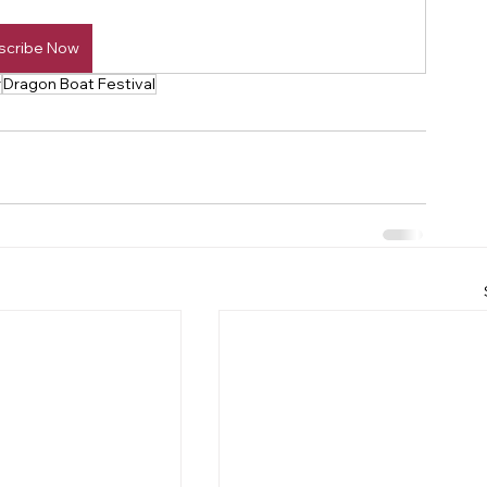
scribe Now
r
Dragon Boat Festival