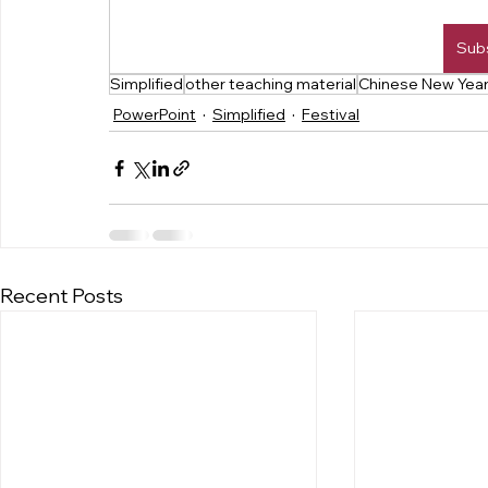
Sub
Simplified
other teaching material
Chinese New Yea
PowerPoint
Simplified
Festival
Recent Posts