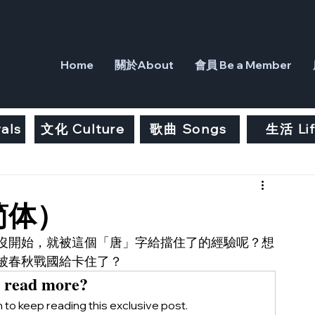
Home
關於About
會員 Be a Member
als
文化 Culture
歌曲 Songs
生活 Li
简体）
沒開始，就被這個「唐」字給擋住了的經驗呢？想
被春秋戰國給卡住了？
 read more?
to keep reading this exclusive post.